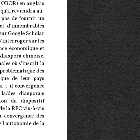
(OBOR) en anglais
 qu’il reviendra au-
t pas de fournir un
et d’innombrables
sur Google Scholar
s’interroger sur les
uence économique et
 diaspora chinoise.
les où s’inscrit la
a problématique des
ique de leur pays
 a-t-il convergence
 la/des diaspora·s
ion du dispositif
de la RPC vis-à-vis
a convergence des
 l’autonomie de la