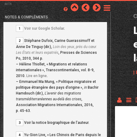
BETA
C
NOTES & COMPLÉMENTS
Voir sur Google Scholar
.
1
Stéphane Dufoix, Carine Guerassimoff et
2
Anne De Tinguy (dir.),
Loin des yeux, près du cœur.
Les États et leurs expatriés
, Presses de Sciences
Po, 2010, 344 p.
–
Hélène Thiollet, «
Migrations et relations
internationales
», Transcontinentales, vol. 8-9,
|
2010.
Lire en ligne
.
–
Emmanuel Ma Mung, «
Politique migratoire et
politique étrangère des pays d’origine
»,
in
Bachir
Hamdouch (dir.),
L’avenir des migrations
transméditerranéennes au-delà des crises
,
Association Migrations Internationales, 2016,
p. 45-63.
Voir la notice biographique de l’auteur.
3
Yu-Sion Live, «
Les Chinois de Paris depuis le
4