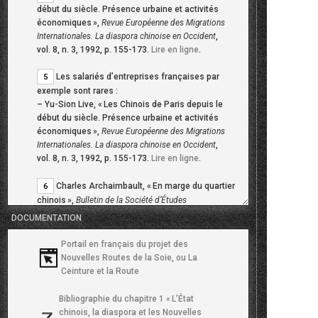
début du siècle. Présence urbaine et activités
économiques
»,
Revue Européenne des Migrations
Internationales. La diaspora chinoise en Occident
,
vol. 8, n. 3, 1992, p. 155-173.
Lire en ligne
.
Les salariés d’entreprises françaises par
5
exemple sont rares :
–
Yu-Sion Live, «
Les Chinois de Paris depuis le
début du siècle. Présence urbaine et activités
économiques
»,
Revue Européenne des Migrations
Internationales. La diaspora chinoise en Occident
,
vol. 8, n. 3, 1992, p. 155-173.
Lire en ligne
.
Charles Archaimbault, «
En marge du quartier
6
chinois
»,
Bulletin de la Société d’Études
Indochinoises
, vol. 17, n. 3, 1952, p. 275-294.
DOCUMENTATION
Une économie ethnique fonctionne sur la
7
Portail en français du projet des
base de la prévalence de l’appartenance ethnique
Nouvelles Routes de la Soie, ou La
dans le choix des partenaires économiques,
Ceinture et la Route
laquelle est sujette au jeu de réciprocité entre
autodéfinition et hétérodéfinition des partenaires
Bibliographie du chapitre 1 «
L’État
appartenant à des groupes différents.
chinois, la diaspora et les Nouvelles