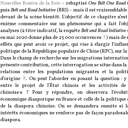
Nouvelles Routes de la Soie
– rebaptisé
One Belt One Road
puis
Belt and Road Initiative
(BRI) – mais il est vraisemblable
devant de la scène bientôt. L’objectif de ce chapitre n’es
énième commentaire sur un phénomène qui a fait l’obj
analyses (à titre indicatif, la requête
Belt and Road Initiative
en mai 2020 donne plus de 25 000 occurrences
) mais de 
1
effets que peut avoir ce projet, qui vise à élargir l’infl
politique de la République populaire de Chine (RPC), sur la
Dans le champ de recherche sur les migrations internationa
présente contribution, cette interrogation se situe dans l
relations entre les populations migrantes et la polit
d’origine
. On peut l’aborder en posant la question : y
2
entre le projet de l’État chinois et les activités de
chinoise·s
? Pour y répondre, on observera l’évolut
économique diasporique en France et celle de la politique 
de la diaspora chinoise. On se demandera ensuite si l
intérêts économiques ne renforce pas de façon paradoxale
diaspora.